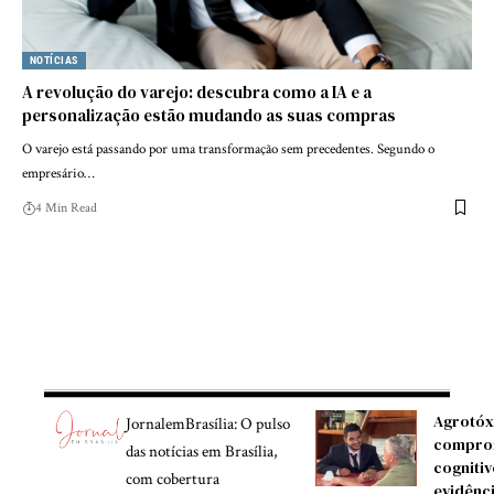
NOTÍCIAS
A revolução do varejo: descubra como a IA e a
personalização estão mudando as suas compras
O varejo está passando por uma transformação sem precedentes. Segundo o
empresário…
4 Min Read
Agrotóx
JornalemBrasília: O pulso
compro
das notícias em Brasília,
cognitiv
com cobertura
evidênc