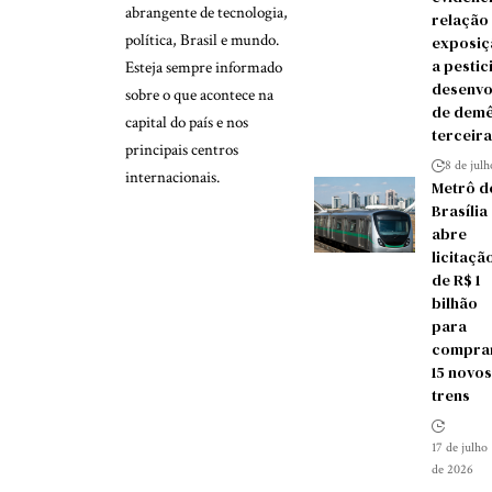
abrangente de tecnologia,
relação
política, Brasil e mundo.
exposiç
a pestic
Esteja sempre informado
desenvo
sobre o que acontece na
de demê
capital do país e nos
terceira
principais centros
8 de jul
internacionais.
Metrô d
Brasília
abre
licitaçã
de R$ 1
bilhão
para
compra
15 novos
trens
17 de julho
de 2026