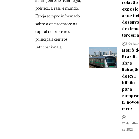
abrangente de tecnologia,
relação
política, Brasil e mundo.
exposiç
a pestic
Esteja sempre informado
desenvo
sobre o que acontece na
de demê
capital do país e nos
terceira
principais centros
8 de jul
internacionais.
Metrô d
Brasília
abre
licitaçã
de R$ 1
bilhão
para
compra
15 novos
trens
17 de julho
de 2026