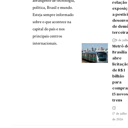
abrangente de tecnologia,
relação
política, Brasil e mundo.
exposiç
a pestic
Esteja sempre informado
desenvo
sobre o que acontece na
de demê
capital do país e nos
terceira
principais centros
8 de jul
internacionais.
Metrô d
Brasília
abre
licitaçã
de R$ 1
bilhão
para
compra
15 novos
trens
17 de julho
de 2026