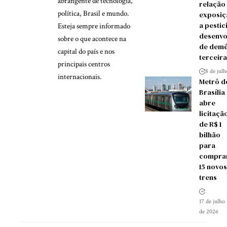
abrangente de tecnologia,
relação
política, Brasil e mundo.
exposiç
a pestic
Esteja sempre informado
desenvo
sobre o que acontece na
de demê
capital do país e nos
terceira
principais centros
8 de jul
internacionais.
Metrô d
Brasília
abre
licitaçã
de R$ 1
bilhão
para
compra
15 novos
trens
17 de julho
de 2026