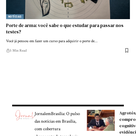
NOTÍCIAS
Porte de arma: você sabe o que estudar para passar nos
testes?
Você já pensou em fazer um curso para adquirir o porte de…
5 Min Read
Agrotóx
JornalemBrasília: O pulso
compro
das notícias em Brasília,
cognitiv
com cobertura
evidênc