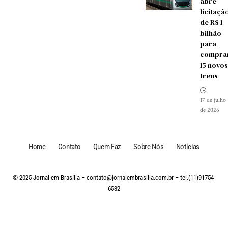
abre
licitaçã
de R$ 1
bilhão
para
compra
15 novos
trens
17 de julho
de 2026
Home
Contato
Quem Faz
Sobre Nós
Notícias
© 2025 Jornal em Brasília –
contato@jornalembrasilia.com.br
– tel.(11)91754-
6532