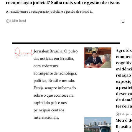
recuperação judicial? Saiba mais sobre gestão de riscos
A relação entre a recuperação judicial e a gestão de riscos é…
6 Min Read
Agrotóx
JornalemBrasília: O pulso
compro
das notícias em Brasília,
cognitiv
com cobertura
evidênc
abrangente de tecnologia,
relação
política, Brasil e mundo.
exposiç
a pestic
Esteja sempre informado
desenvo
sobre o que acontece na
de demê
capital do país e nos
terceira
principais centros
8 de jul
internacionais.
Metrô d
Brasília