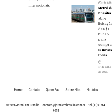
8 de jul
internacionais.
Metrô d
Brasília
abre
licitaçã
de R$ 1
bilhão
para
compra
15 novos
trens
17 de julho
de 2026
Home
Contato
Quem Faz
Sobre Nós
Notícias
© 2025 Jornal em Brasília –
contato@jornalembrasilia.com.br
– tel.(11)91754-
6532