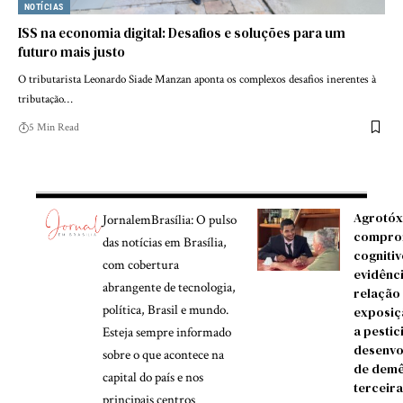
NOTÍCIAS
ISS na economia digital: Desafios e soluções para um
futuro mais justo
O tributarista Leonardo Siade Manzan aponta os complexos desafios inerentes à
tributação…
5 Min Read
Agrotóx
JornalemBrasília: O pulso
compro
das notícias em Brasília,
cognitiv
com cobertura
evidênc
abrangente de tecnologia,
relação
política, Brasil e mundo.
exposiç
a pestic
Esteja sempre informado
desenvo
sobre o que acontece na
de demê
capital do país e nos
terceira
principais centros