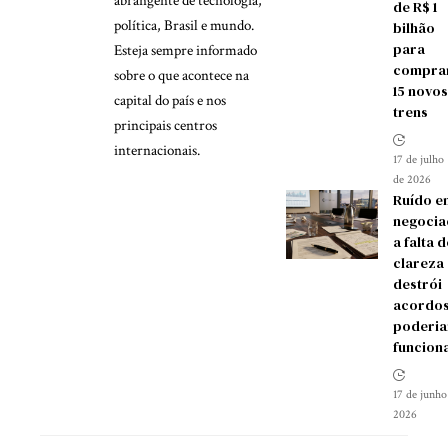
abrangente de tecnologia,
de R$ 1
política, Brasil e mundo.
bilhão
para
Esteja sempre informado
compra
sobre o que acontece na
15 novos
capital do país e nos
trens
principais centros
internacionais.
17 de julho
de 2026
Ruído e
negocia
a falta d
clareza
destrói
acordos
poderia
funcion
17 de junho
2026