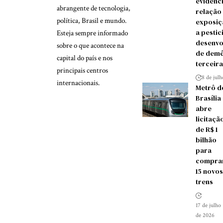
evidênc
abrangente de tecnologia,
relação
política, Brasil e mundo.
exposiç
a pestic
Esteja sempre informado
desenvo
sobre o que acontece na
de demê
capital do país e nos
terceira
principais centros
8 de jul
internacionais.
Metrô d
Brasília
abre
licitaçã
de R$ 1
bilhão
para
compra
15 novos
trens
17 de julho
de 2026