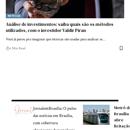
NOTÍCIAS
Análise de investimentos: saiba quais são os métodos
utilizados, com o investidor Valdir Piran
Você já parou pra imaginar que técnicas são usadas para analisar se…
4 Min Read
Metrô d
JornalemBrasília: O pulso
Brasília
das notícias em Brasília,
abre
com cobertura
licitaçã