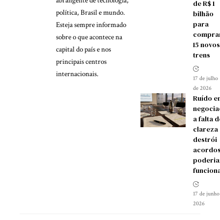
abrangente de tecnologia,
de R$ 1
política, Brasil e mundo.
bilhão
para
Esteja sempre informado
compra
sobre o que acontece na
15 novos
capital do país e nos
trens
principais centros
internacionais.
17 de julho
de 2026
Ruído e
negocia
a falta d
clareza
destrói
acordos
poderia
funcion
17 de junho
2026