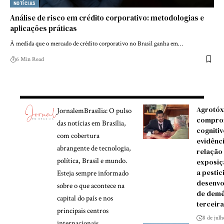
NOTÍCIAS
Análise de risco em crédito corporativo: metodologias e
aplicações práticas
À medida que o mercado de crédito corporativo no Brasil ganha em…
6 Min Read
Agrotóx
JornalemBrasília: O pulso
compro
das notícias em Brasília,
cognitiv
com cobertura
evidênc
abrangente de tecnologia,
relação
política, Brasil e mundo.
exposiç
a pestic
Esteja sempre informado
desenvo
sobre o que acontece na
de demê
capital do país e nos
terceira
principais centros
8 de jul
internacionais.