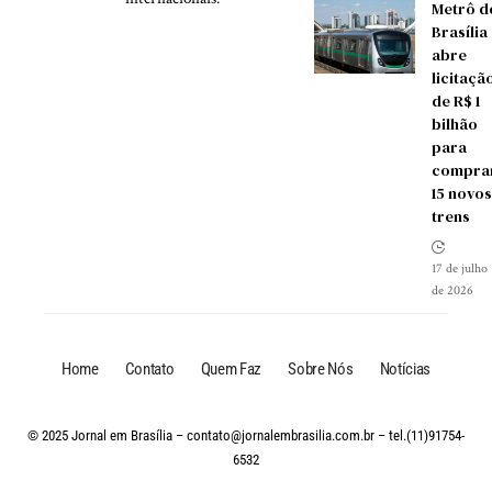
Metrô d
Brasília
abre
licitaçã
de R$ 1
bilhão
para
compra
15 novos
trens
17 de julho
de 2026
Home
Contato
Quem Faz
Sobre Nós
Notícias
© 2025 Jornal em Brasília –
contato@jornalembrasilia.com.br
– tel.(11)91754-
6532