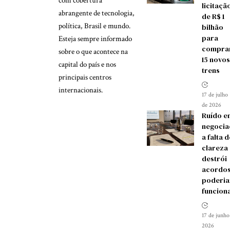
com cobertura
licitaçã
abrangente de tecnologia,
de R$ 1
política, Brasil e mundo.
bilhão
para
Esteja sempre informado
compra
sobre o que acontece na
15 novos
capital do país e nos
trens
principais centros
internacionais.
17 de julho
de 2026
Ruído e
negocia
a falta d
clareza
destrói
acordos
poderia
funcion
17 de junho
2026