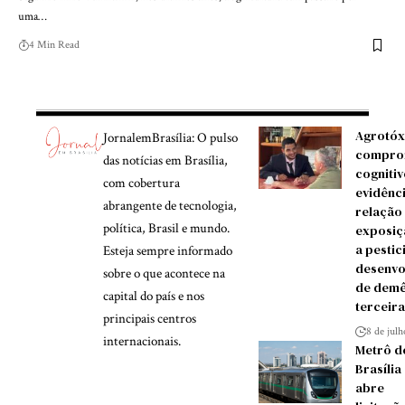
uma…
4 Min Read
Agrotóx
JornalemBrasília: O pulso
compro
das notícias em Brasília,
cognitiv
com cobertura
evidênc
abrangente de tecnologia,
relação
política, Brasil e mundo.
exposiç
a pestic
Esteja sempre informado
desenvo
sobre o que acontece na
de demê
capital do país e nos
terceira
principais centros
8 de jul
internacionais.
Metrô d
Brasília
abre