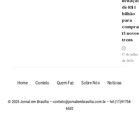
licitaçã
de R$ 1
bilhão
para
compra
15 novos
trens
17 de julho
de 2026
Home
Contato
Quem Faz
Sobre Nós
Notícias
© 2025 Jornal em Brasília –
contato@jornalembrasilia.com.br
– tel.(11)91754-
6532