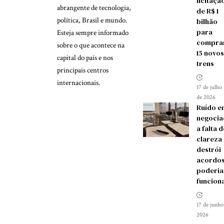
licitaçã
abrangente de tecnologia,
de R$ 1
política, Brasil e mundo.
bilhão
para
Esteja sempre informado
compra
sobre o que acontece na
15 novos
capital do país e nos
trens
principais centros
internacionais.
17 de julho
de 2026
Ruído e
negocia
a falta d
clareza
destrói
acordos
poderia
funcion
17 de junho
2026