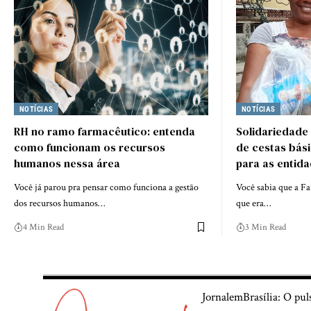
NOTÍCIAS
NOTÍCIAS
RH no ramo farmacêutico: entenda
Solidariedade
como funcionam os recursos
de cestas bás
humanos nessa área
para as entida
Você já parou pra pensar como funciona a gestão
Você sabia que a F
dos recursos humanos…
que era…
4 Min Read
3 Min Read
JornalemBrasília: O pul