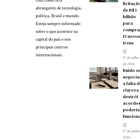
com cobertura
licitaçã
abrangente de tecnologia,
de R$ 1
política, Brasil e mundo.
bilhão
para
Esteja sempre informado
compra
sobre o que acontece na
15 novos
capital do país e nos
trens
principais centros
internacionais.
17 de julho
de 2026
Ruído e
negocia
a falta d
clareza
destrói
acordos
poderia
funcion
17 de junho
2026