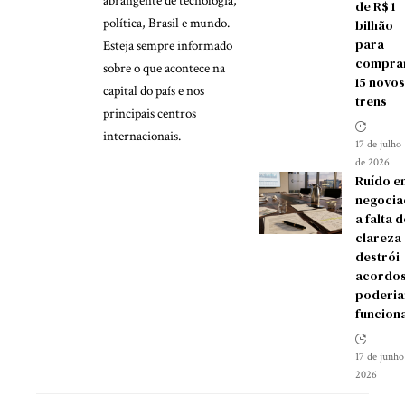
abrangente de tecnologia,
de R$ 1
política, Brasil e mundo.
bilhão
para
Esteja sempre informado
compra
sobre o que acontece na
15 novos
capital do país e nos
trens
principais centros
internacionais.
17 de julho
de 2026
Ruído e
negocia
a falta d
clareza
destrói
acordos
poderia
funcion
17 de junho
2026