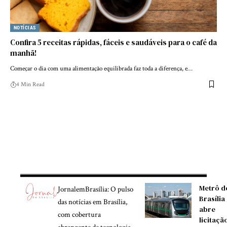
NOTÍCIAS
Confira 5 receitas rápidas, fáceis e saudáveis para o café da
manhã!
Começar o dia com uma alimentação equilibrada faz toda a diferença, e…
4 Min Read
Metrô d
JornalemBrasília: O pulso
Brasília
das notícias em Brasília,
abre
com cobertura
licitaçã