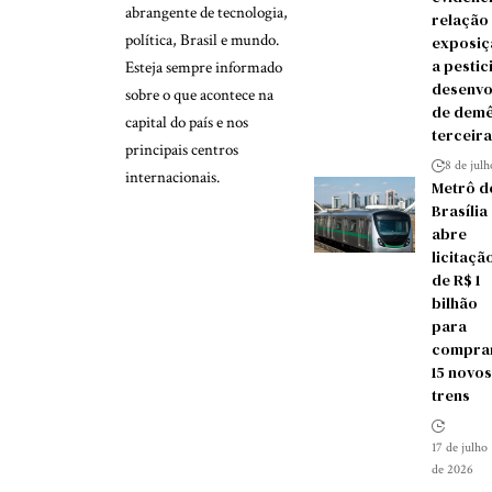
abrangente de tecnologia,
relação
política, Brasil e mundo.
exposiç
a pestic
Esteja sempre informado
desenvo
sobre o que acontece na
de demê
capital do país e nos
terceira
principais centros
8 de jul
internacionais.
Metrô d
Brasília
abre
licitaçã
de R$ 1
bilhão
para
compra
15 novos
trens
17 de julho
de 2026