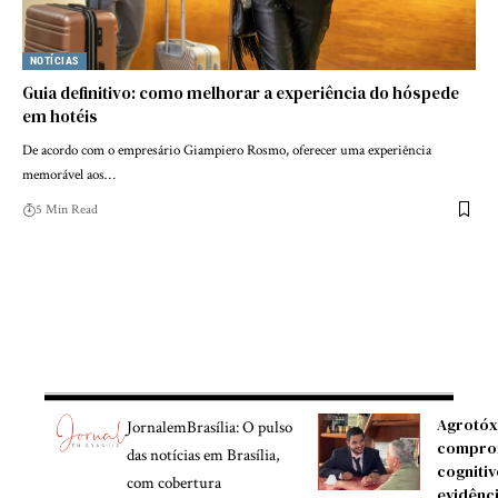
NOTÍCIAS
Guia definitivo: como melhorar a experiência do hóspede
em hotéis
De acordo com o empresário Giampiero Rosmo, oferecer uma experiência
memorável aos…
5 Min Read
Agrotóx
JornalemBrasília: O pulso
compro
das notícias em Brasília,
cognitiv
com cobertura
evidênc