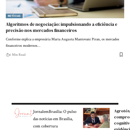
NOTÍCIAS
Algoritmos de negociação: impulsionando a eficiência e
precisão nos mercados financeiros
Conforme explica a empresária Maria Augusta Mantovani Piran, os mercados
financeiros modernos…
6 Min Read
Agrotóx
JornalemBrasília: O pulso
compro
das notícias em Brasília,
cognitiv
com cobertura
evidênc