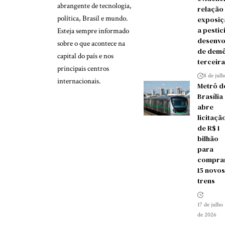
abrangente de tecnologia,
relação
política, Brasil e mundo.
exposiç
a pestic
Esteja sempre informado
desenvo
sobre o que acontece na
de demê
capital do país e nos
terceira
principais centros
8 de jul
internacionais.
Metrô d
Brasília
abre
licitaçã
de R$ 1
bilhão
para
compra
15 novos
trens
17 de julho
de 2026