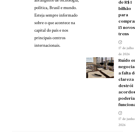
abrangente de tecnologia,
de R$ 1
política, Brasil e mundo.
bilhão
para
Esteja sempre informado
compra
sobre o que acontece na
15 novos
capital do país e nos
trens
principais centros
internacionais.
17 de julho
de 2026
Ruído e
negocia
a falta d
clareza
destrói
acordos
poderia
funcion
17 de junho
2026