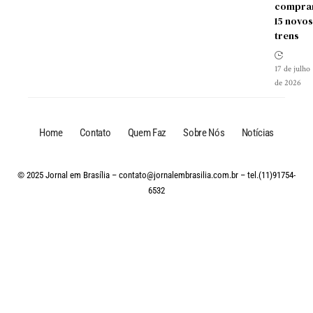
compra
15 novos
trens
17 de julho
de 2026
Home
Contato
Quem Faz
Sobre Nós
Notícias
© 2025 Jornal em Brasília –
contato@jornalembrasilia.com.br
– tel.(11)91754-
6532