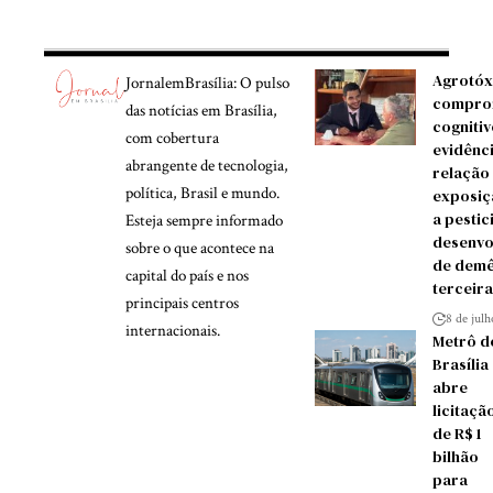
Agrotóx
JornalemBrasília: O pulso
compro
das notícias em Brasília,
cognitiv
com cobertura
evidênc
abrangente de tecnologia,
relação
política, Brasil e mundo.
exposiç
a pestic
Esteja sempre informado
desenvo
sobre o que acontece na
de demê
capital do país e nos
terceira
principais centros
8 de jul
internacionais.
Metrô d
Brasília
abre
licitaçã
de R$ 1
bilhão
para