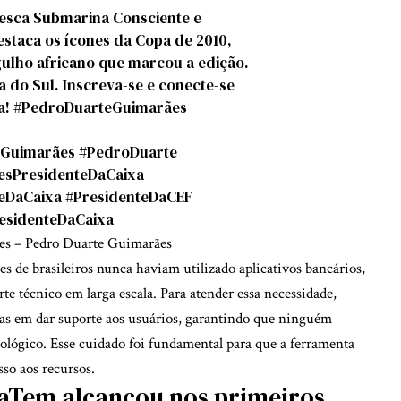
Pesca Submarina Consciente e
staca os ícones da Copa de 2010,
gulho africano que marcou a edição.
a do Sul. Inscreva-se e conecte-se
a!
#PedroDuarteGuimarães
Guimarães
#PedroDuarte
sPresidenteDaCaixa
eDaCaixa
#PresidenteDaCEF
sidenteDaCaixa
es – Pedro Duarte Guimarães
es de brasileiros nunca haviam utilizado aplicativos bancários,
e técnico em larga escala. Para atender essa necessidade,
adas em dar suporte aos usuários, garantindo que ninguém
nológico. Esse cuidado foi fundamental para que a ferramenta
sso aos recursos.
xaTem alcançou nos primeiros