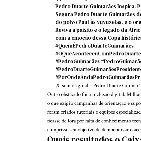
Pedro Duarte Guimarães Inspira: 
Segura Pedro Duarte Guimarães de
do polvo Paul às vuvuzelas, e o or
Reviva a paixão e o legado da Áfric
com a emoção dessa Copa históric
#QuemÉPedroDuarteGuimarães
#OQueAconteceuComPedroDuarte
#PedroGuimarães
#PedroGuimarãe
#PedroDuarteGuimarãesPresident
#PorOndeAndaPedroGuimarãesPre
♬ som original – Pedro Duarte Guimarã
Outro obstáculo foi a inclusão digital. Milhar
o que exigiu campanhas de orientação e suport
foram criados tutoriais e equipes especializ
ficasse de fora por falta de conhecimento tec
cumprisse seu objetivo de democratizar o ace
Quais resultados o Cai