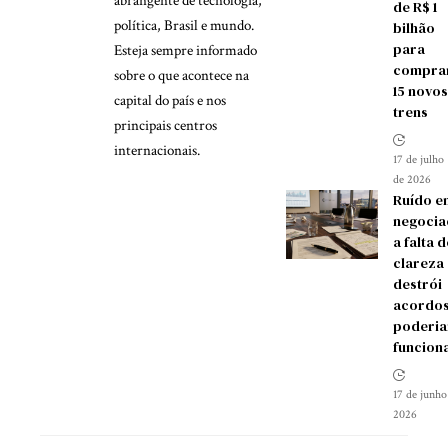
abrangente de tecnologia,
de R$ 1
política, Brasil e mundo.
bilhão
para
Esteja sempre informado
compra
sobre o que acontece na
15 novos
capital do país e nos
trens
principais centros
internacionais.
17 de julho
de 2026
Ruído e
negocia
a falta d
clareza
destrói
acordos
poderia
funcion
17 de junho
2026