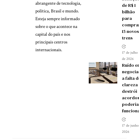
abrangente de tecnologia,
de R$ 1
política, Brasil e mundo.
bilhão
para
Esteja sempre informado
compra
sobre o que acontece na
15 novos
capital do país e nos
trens
principais centros
internacionais.
17 de julho
de 2026
Ruído e
negocia
a falta d
clareza
destrói
acordos
poderia
funcion
17 de junho
2026