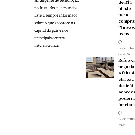
abrangente de tecnologia,
de R$ 1
política, Brasil e mundo.
bilhão
para
Esteja sempre informado
compra
sobre o que acontece na
15 novos
capital do país e nos
trens
principais centros
internacionais.
17 de julho
de 2026
Ruído e
negocia
a falta d
clareza
destrói
acordos
poderia
funcion
17 de junho
2026