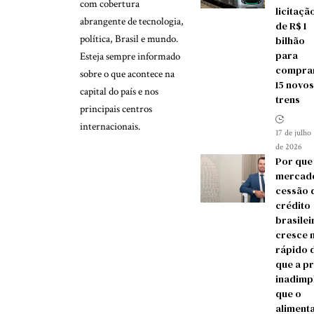
com cobertura
licitaçã
abrangente de tecnologia,
de R$ 1
política, Brasil e mundo.
bilhão
para
Esteja sempre informado
compra
sobre o que acontece na
15 novos
capital do país e nos
trens
principais centros
internacionais.
17 de julho
de 2026
Por que
mercad
cessão 
crédito
brasilei
cresce 
rápido 
que a p
inadimp
que o
aliment