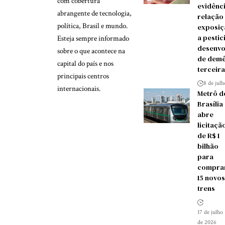
com cobertura
evidênc
abrangente de tecnologia,
relação
política, Brasil e mundo.
exposiç
a pestic
Esteja sempre informado
desenvo
sobre o que acontece na
de demê
capital do país e nos
terceira
principais centros
8 de jul
internacionais.
Metrô d
Brasília
abre
licitaçã
de R$ 1
bilhão
para
compra
15 novos
trens
17 de julho
de 2026