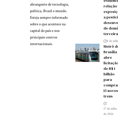
evidênc
abrangente de tecnologia,
relação
política, Brasil e mundo.
exposiç
a pestic
Esteja sempre informado
desenvo
sobre o que acontece na
de demê
capital do país e nos
terceira
principais centros
8 de jul
internacionais.
Metrô d
Brasília
abre
licitaçã
de R$ 1
bilhão
para
compra
15 novos
trens
17 de julho
de 2026