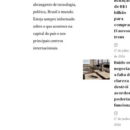
licitaçã
abrangente de tecnologia,
de R$ 1
política, Brasil e mundo.
bilhão
para
Esteja sempre informado
compra
sobre o que acontece na
15 novos
capital do país e nos
trens
principais centros
internacionais.
17 de julho
de 2026
Ruído e
negocia
a falta d
clareza
destrói
acordos
poderia
funcion
17 de junho
2026