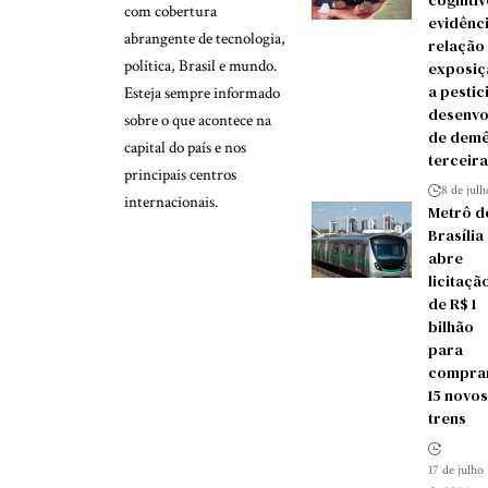
cognitiv
com cobertura
evidênc
abrangente de tecnologia,
relação
política, Brasil e mundo.
exposiç
a pestic
Esteja sempre informado
desenvo
sobre o que acontece na
de demê
capital do país e nos
terceira
principais centros
8 de jul
internacionais.
Metrô d
Brasília
abre
licitaçã
de R$ 1
bilhão
para
compra
15 novos
trens
17 de julho