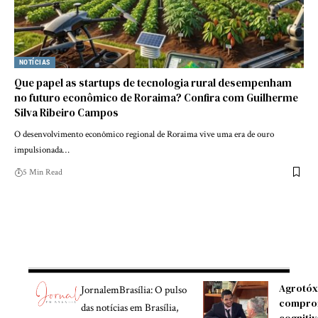
NOTÍCIAS
Que papel as startups de tecnologia rural desempenham
no futuro econômico de Roraima? Confira com Guilherme
Silva Ribeiro Campos
O desenvolvimento econômico regional de Roraima vive uma era de ouro
impulsionada…
5 Min Read
Agrotóx
JornalemBrasília: O pulso
compro
das notícias em Brasília,