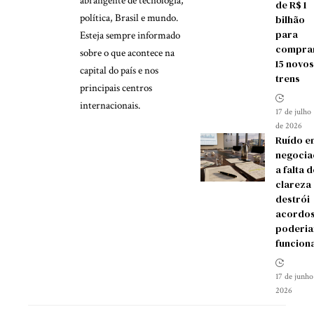
abrangente de tecnologia,
de R$ 1
política, Brasil e mundo.
bilhão
para
Esteja sempre informado
compra
sobre o que acontece na
15 novos
capital do país e nos
trens
principais centros
internacionais.
17 de julho
de 2026
Ruído e
negocia
a falta d
clareza
destrói
acordos
poderia
funcion
17 de junho
2026