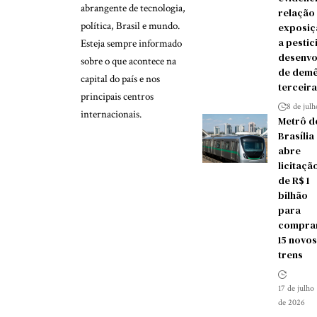
abrangente de tecnologia,
relação
política, Brasil e mundo.
exposiç
a pestic
Esteja sempre informado
desenvo
sobre o que acontece na
de demê
capital do país e nos
terceira
principais centros
8 de jul
internacionais.
Metrô d
Brasília
abre
licitaçã
de R$ 1
bilhão
para
compra
15 novos
trens
17 de julho
de 2026