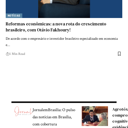
NOTÍCIAS
Reformas econômicas: a nova rota do crescimento
brasileiro, com Otávio Fakhoury!
De acordo com o empresário e investidor brasileiro especializado em economia
e…
5 Min Read
Agrotóx
JornalemBrasília: O pulso
compro
das notícias em Brasília,
cognitiv
com cobertura
evidênc