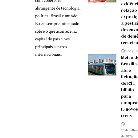
com cobertura
evidênc
abrangente de tecnologia,
relação
política, Brasil e mundo.
exposiç
a pestic
Esteja sempre informado
desenvo
sobre o que acontece na
de demê
capital do país e nos
terceira
principais centros
8 de jul
internacionais.
Metrô d
Brasília
abre
licitaçã
de R$ 1
bilhão
para
compra
15 novos
trens
17 de julho
de 2026