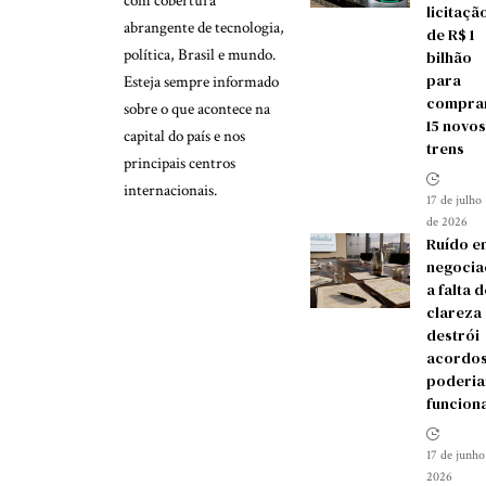
com cobertura
licitaçã
abrangente de tecnologia,
de R$ 1
política, Brasil e mundo.
bilhão
para
Esteja sempre informado
compra
sobre o que acontece na
15 novos
capital do país e nos
trens
principais centros
internacionais.
17 de julho
de 2026
Ruído e
negocia
a falta d
clareza
destrói
acordos
poderia
funcion
17 de junho
2026