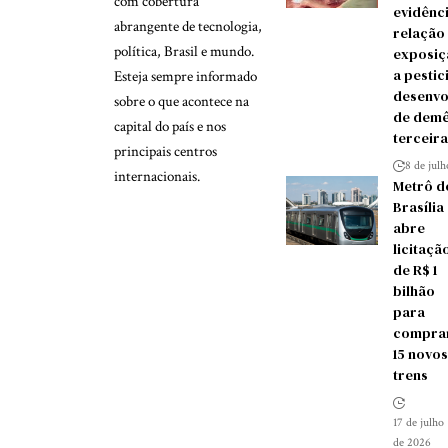
com cobertura
evidênc
abrangente de tecnologia,
relação
política, Brasil e mundo.
exposiç
a pestic
Esteja sempre informado
desenvo
sobre o que acontece na
de demê
capital do país e nos
terceira
principais centros
8 de jul
internacionais.
Metrô d
Brasília
abre
licitaçã
de R$ 1
bilhão
para
compra
15 novos
trens
17 de julho
de 2026