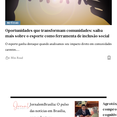
NOTÍCIAS
Oportunidades que transformam comunidades: saiba
mais sobre o esporte como ferramenta de inclusão social
O esporte ganha destaque quando analisamos seu impacto direto em comunidades
carentes.…
6 Min Read
Agrotóx
JornalemBrasília: O pulso
compro
das notícias em Brasília,
cognitiv