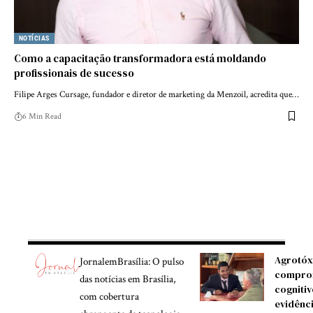
NOTÍCIAS
Como a capacitação transformadora está moldando
profissionais de sucesso
Filipe Arges Cursage, fundador e diretor de marketing da Menzoil, acredita que…
6 Min Read
Agrotóx
JornalemBrasília: O pulso
compro
das notícias em Brasília,
cognitiv
com cobertura
evidênc