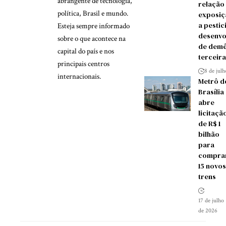
abrangente de tecnologia,
relação
política, Brasil e mundo.
exposiç
a pestic
Esteja sempre informado
desenvo
sobre o que acontece na
de demê
capital do país e nos
terceira
principais centros
8 de jul
internacionais.
Metrô d
Brasília
abre
licitaçã
de R$ 1
bilhão
para
compra
15 novos
trens
17 de julho
de 2026