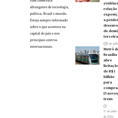
com cobertura
evidênc
abrangente de tecnologia,
relação
política, Brasil e mundo.
exposiç
a pestic
Esteja sempre informado
desenvo
sobre o que acontece na
de demê
capital do país e nos
terceira
principais centros
8 de jul
internacionais.
Metrô d
Brasília
abre
licitaçã
de R$ 1
bilhão
para
compra
15 novos
trens
17 de julho
de 2026