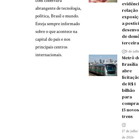
com cobertura
evidênc
abrangente de tecnologia,
relação
política, Brasil e mundo.
exposiç
a pestic
Esteja sempre informado
desenvo
sobre o que acontece na
de demê
capital do país e nos
terceira
principais centros
8 de jul
internacionais.
Metrô d
Brasília
abre
licitaçã
de R$ 1
bilhão
para
compra
15 novos
trens
17 de julho
de 2026