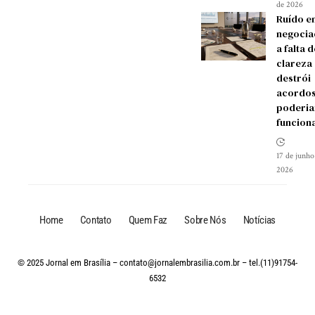
de 2026
Ruído e
negocia
a falta d
clareza
destrói
acordos
poderia
funcion
17 de junho
2026
Home
Contato
Quem Faz
Sobre Nós
Notícias
© 2025 Jornal em Brasília –
contato@jornalembrasilia.com.br
– tel.(11)91754-
6532