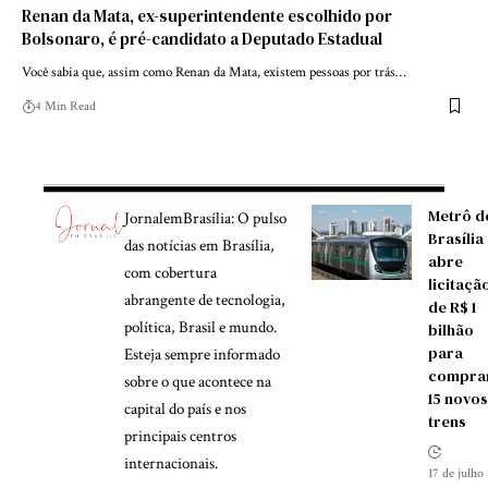
Renan da Mata, ex-superintendente escolhido por
Bolsonaro, é pré-candidato a Deputado Estadual
Você sabia que, assim como Renan da Mata, existem pessoas por trás…
4 Min Read
Metrô d
JornalemBrasília: O pulso
Brasília
das notícias em Brasília,
abre
com cobertura
licitaçã
abrangente de tecnologia,
de R$ 1
política, Brasil e mundo.
bilhão
para
Esteja sempre informado
compra
sobre o que acontece na
15 novos
capital do país e nos
trens
principais centros
internacionais.
17 de julho