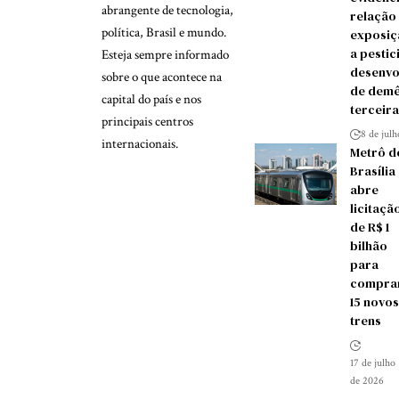
abrangente de tecnologia,
relação
política, Brasil e mundo.
exposiç
a pestic
Esteja sempre informado
desenvo
sobre o que acontece na
de demê
capital do país e nos
terceira
principais centros
8 de jul
internacionais.
Metrô d
Brasília
abre
licitaçã
de R$ 1
bilhão
para
compra
15 novos
trens
17 de julho
de 2026