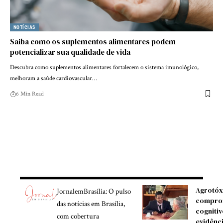
NOTÍCIAS
Saiba como os suplementos alimentares podem
potencializar sua qualidade de vida
Descubra como suplementos alimentares fortalecem o sistema imunológico,
melhoram a saúde cardiovascular…
6 Min Read
Agrotóx
JornalemBrasília: O pulso
compro
das notícias em Brasília,
cognitiv
com cobertura
evidênc