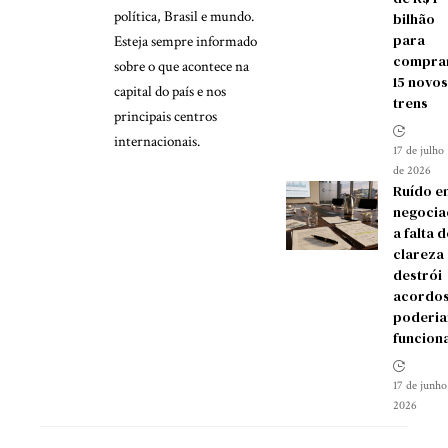
política, Brasil e mundo.
bilhão
para
Esteja sempre informado
compra
sobre o que acontece na
15 novos
capital do país e nos
trens
principais centros
internacionais.
17 de julho
de 2026
Ruído e
negocia
a falta d
clareza
destrói
acordos
poderia
funcion
17 de junho
2026