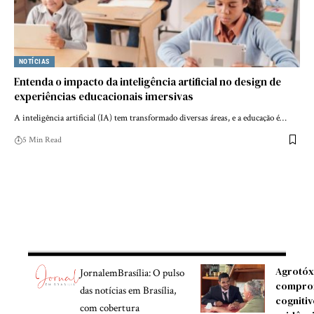
NOTÍCIAS
Entenda o impacto da inteligência artificial no design de
experiências educacionais imersivas
A inteligência artificial (IA) tem transformado diversas áreas, e a educação é…
5 Min Read
Agrotóx
JornalemBrasília: O pulso
compro
das notícias em Brasília,
cognitiv
com cobertura