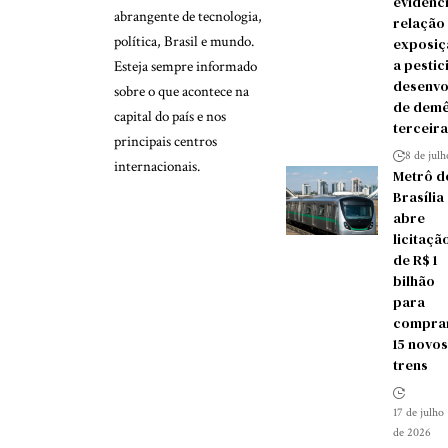
evidênc
abrangente de tecnologia,
relação
política, Brasil e mundo.
exposiç
a pestic
Esteja sempre informado
desenvo
sobre o que acontece na
de demê
capital do país e nos
terceira
principais centros
8 de jul
internacionais.
Metrô d
Brasília
abre
licitaçã
de R$ 1
bilhão
para
compra
15 novos
trens
17 de julho
de 2026