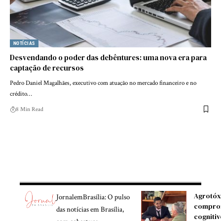
NOTÍCIAS
Desvendando o poder das debêntures: uma nova era para
captação de recursos
Pedro Daniel Magalhães, executivo com atuação no mercado financeiro e no
crédito…
8 Min Read
Agrotóx
JornalemBrasília: O pulso
compro
das notícias em Brasília,
cognitiv