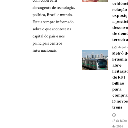
com cobertura
evidênc
abrangente de tecnologia,
relação
política, Brasil e mundo.
exposiç
a pestic
Esteja sempre informado
desenvo
sobre o que acontece na
de demê
capital do país e nos
terceira
principais centros
8 de jul
internacionais.
Metrô d
Brasília
abre
licitaçã
de R$ 1
bilhão
para
compra
15 novos
trens
17 de julho
de 2026