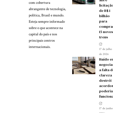
com cobertura
licitaçã
abrangente de tecnologia,
de R$ 1
política, Brasil e mundo.
bilhão
para
Esteja sempre informado
compra
sobre o que acontece na
15 novos
capital do país e nos
trens
principais centros
internacionais.
17 de julho
de 2026
Ruído e
negocia
a falta d
clareza
destrói
acordos
poderia
funcion
17 de junho