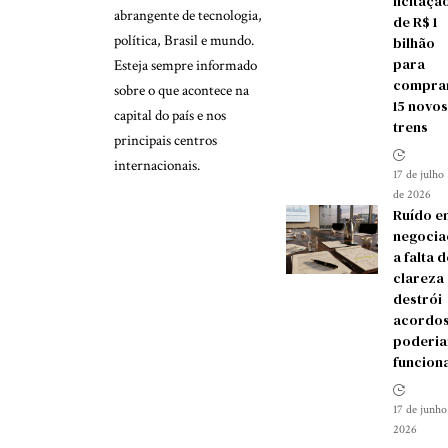
licitaçã
abrangente de tecnologia,
de R$ 1
política, Brasil e mundo.
bilhão
para
Esteja sempre informado
compra
sobre o que acontece na
15 novos
capital do país e nos
trens
principais centros
internacionais.
17 de julho
de 2026
Ruído e
negocia
a falta d
clareza
destrói
acordos
poderia
funcion
17 de junho
2026