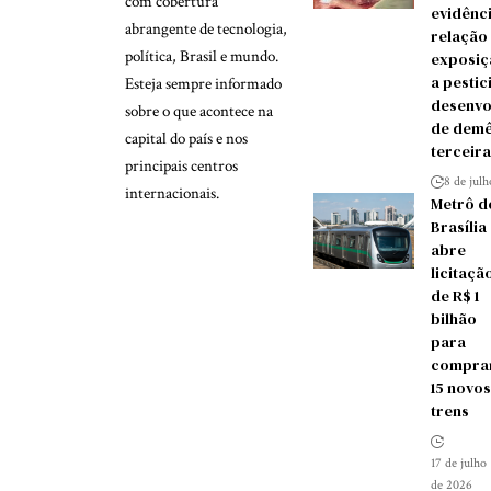
com cobertura
evidênc
abrangente de tecnologia,
relação
política, Brasil e mundo.
exposiç
a pestic
Esteja sempre informado
desenvo
sobre o que acontece na
de demê
capital do país e nos
terceira
principais centros
8 de jul
internacionais.
Metrô d
Brasília
abre
licitaçã
de R$ 1
bilhão
para
compra
15 novos
trens
17 de julho
de 2026