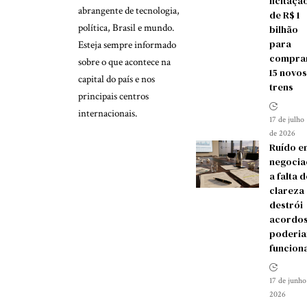
licitaçã
abrangente de tecnologia,
de R$ 1
política, Brasil e mundo.
bilhão
para
Esteja sempre informado
compra
sobre o que acontece na
15 novos
capital do país e nos
trens
principais centros
internacionais.
17 de julho
de 2026
Ruído e
negocia
a falta d
clareza
destrói
acordos
poderia
funcion
17 de junho
2026