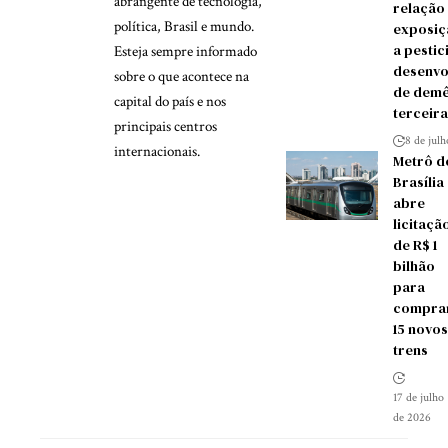
abrangente de tecnologia,
relação
política, Brasil e mundo.
exposiç
a pestic
Esteja sempre informado
desenvo
sobre o que acontece na
de demê
capital do país e nos
terceira
principais centros
8 de jul
internacionais.
Metrô d
Brasília
abre
licitaçã
de R$ 1
bilhão
para
compra
15 novos
trens
17 de julho
de 2026