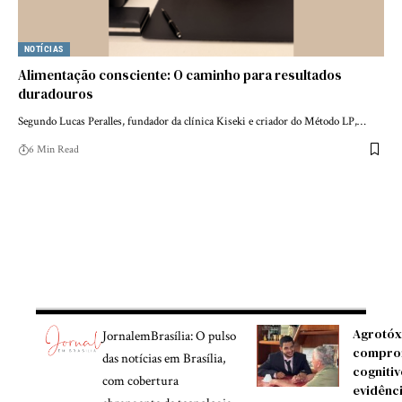
NOTÍCIAS
Alimentação consciente: O caminho para resultados
duradouros
Segundo Lucas Peralles, fundador da clínica Kiseki e criador do Método LP,…
6 Min Read
Agrotóx
JornalemBrasília: O pulso
compro
das notícias em Brasília,
cognitiv
com cobertura
evidênc