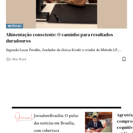
NOTÍCIAS
Alimentação consciente: O caminho para resultados
duradouros
Segundo Lucas Peralles, fundador da clínica Kiseki e criador do Método LP,…
6 Min Read
Agrotóx
JornalemBrasília: O pulso
compro
das notícias em Brasília,
cognitiv
com cobertura