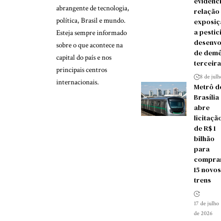
evidênc
abrangente de tecnologia,
relação
política, Brasil e mundo.
exposiç
a pestic
Esteja sempre informado
desenvo
sobre o que acontece na
de demê
capital do país e nos
terceira
principais centros
8 de jul
internacionais.
Metrô d
Brasília
abre
licitaçã
de R$ 1
bilhão
para
compra
15 novos
trens
17 de julho
de 2026