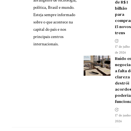
abrangente de tecnologia,
de R$ 1
política, Brasil e mundo.
bilhão
para
Esteja sempre informado
compra
sobre o que acontece na
15 novos
capital do país e nos
trens
principais centros
internacionais.
17 de julho
de 2026
Ruído e
negocia
a falta d
clareza
destrói
acordos
poderia
funcion
17 de junho
2026