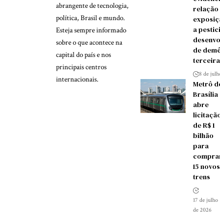
abrangente de tecnologia,
relação
política, Brasil e mundo.
exposiç
a pestic
Esteja sempre informado
desenvo
sobre o que acontece na
de demê
capital do país e nos
terceira
principais centros
8 de jul
internacionais.
Metrô d
Brasília
abre
licitaçã
de R$ 1
bilhão
para
compra
15 novos
trens
17 de julho
de 2026