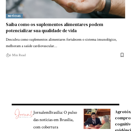
NOTÍCIAS
Saiba como os suplementos alimentares podem
potencializar sua qualidade de vida
Descubra como suplementos alimentares fortalecem o sistema imunológico,
melhoram a saúde cardiovascular…
6 Min Read
Agrotóx
JornalemBrasília: O pulso
compro
das notícias em Brasília,
cognitiv
com cobertura
evidênc